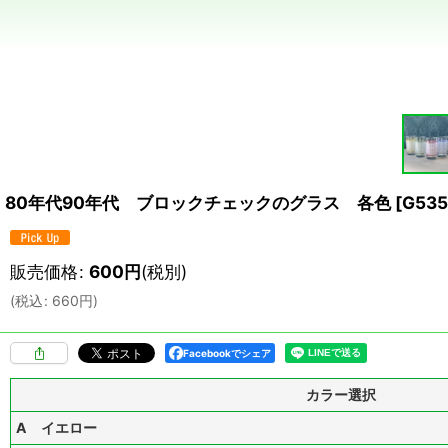
80年代90年代 ブロックチェックのグラス 各色
[
G535
販売価格
:
600
円
(税別)
(
税込
:
660
円
)
Facebookでシェア
カラー選択
A イエロー