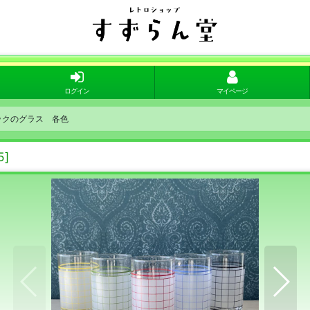
ログイン
マイページ
ックのグラス 各色
5
]