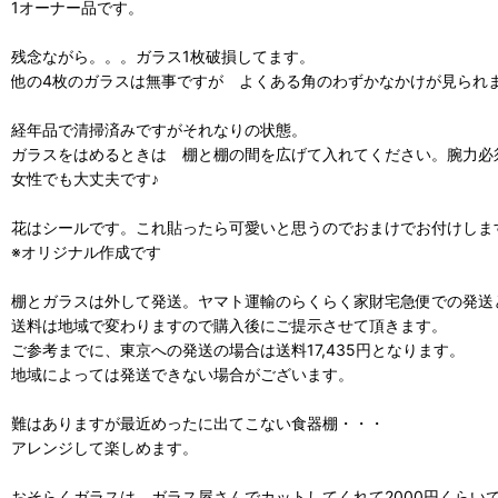
1オーナー品です。
残念ながら。。。ガラス1枚破損してます。
他の4枚のガラスは無事ですが よくある角のわずかなかけが見られ
経年品で清掃済みですがそれなりの状態。
ガラスをはめるときは 棚と棚の間を広げて入れてください。腕力必
女性でも大丈夫です♪
花はシールです。これ貼ったら可愛いと思うのでおまけでお付けしま
※オリジナル作成です
棚とガラスは外して発送。ヤマト運輸のらくらく家財宅急便での発送
送料は地域で変わりますので購入後にご提示させて頂きます。
ご参考までに、東京への発送の場合は送料17,435円となります。
地域によっては発送できない場合がございます。
難はありますが最近めったに出てこない食器棚・・・
アレンジして楽しめます。
おそらくガラスは ガラス屋さんでカットしてくれて2000円くらい