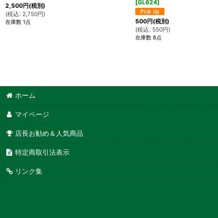
[
GL624
]
2,500
円
(税別)
(
税込
:
2,750
円
)
500
円
(税別)
在庫数 1点
(
税込
:
550
円
)
在庫数 8点
ホーム
マイページ
店長お勧め＆人気商品
特定商取引法表示
リンク集