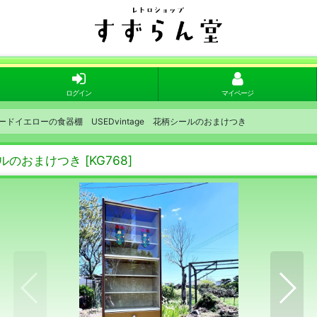
ログイン
マイページ
ードイエローの食器棚 USEDvintage 花柄シールのおまけつき
ールのおまけつき
[
KG768
]