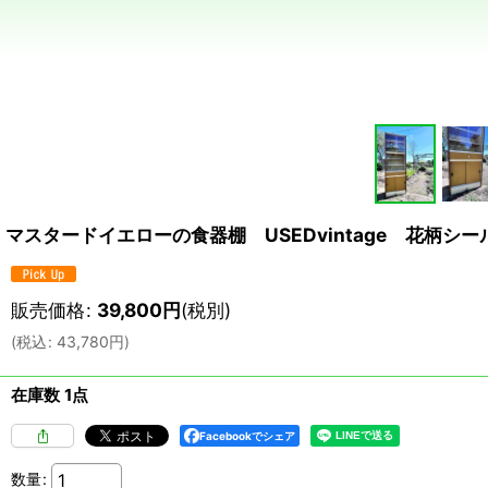
マスタードイエローの食器棚 USEDvintage 花柄シ
販売価格
:
39,800
円
(税別)
(
税込
:
43,780
円
)
在庫数 1点
Facebookでシェア
数量
: