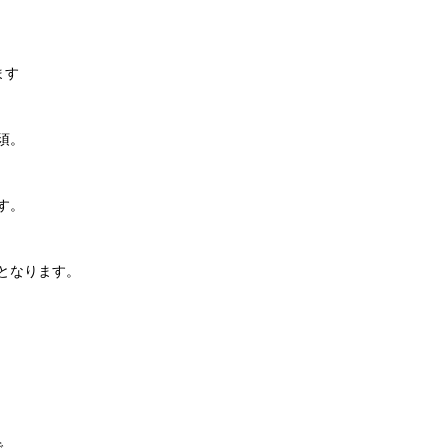
ます
須。
す。
となります。
で