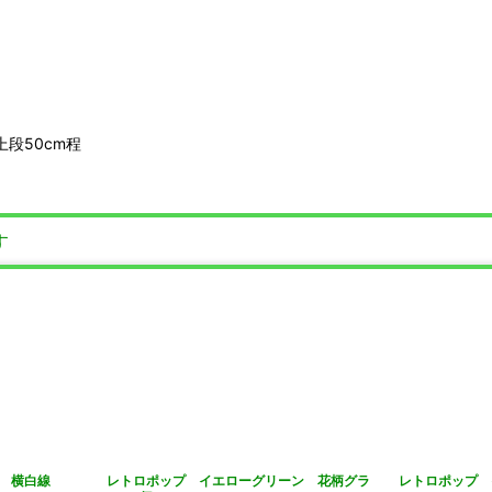
上段50cm程
す
ス 横白線
レトロポップ イエローグリーン 花柄グラ
レトロポップ