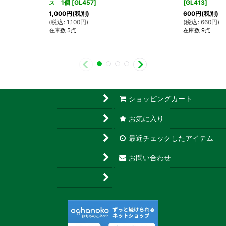
ス 1個
[
GL457
]
[
GL413
]
1,000
円
(税別)
600
円
(税別)
(
税込
:
1,100
円
)
(
税込
:
660
円
)
在庫数 5点
在庫数 9点
ショッピングカート
お気に入り
最近チェックしたアイテム
お問い合わせ