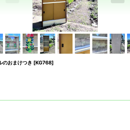
ールのおまけつき
[
KG768
]