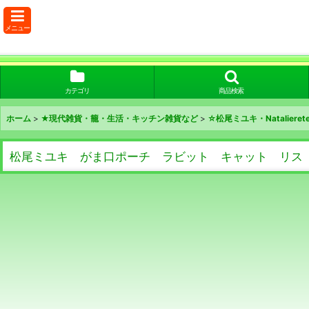
メニュー
カテゴリ
商品検索
ホーム
>
★現代雑貨・籠・生活・キッチン雑貨など
>
☆松尾ミユキ・Nataliere
松尾ミユキ がま口ポーチ ラビット キャット リス