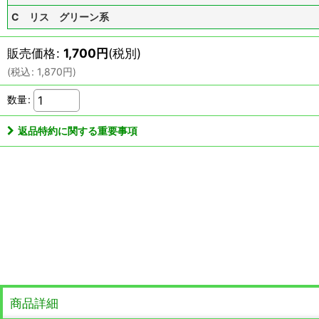
C リス グリーン系
販売価格
:
1,700
円
(税別)
(
税込
:
1,870
円
)
数量
:
返品特約に関する重要事項
商品詳細