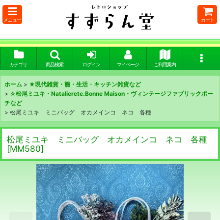
メニュー
カート
カテゴリ
商品検索
ログイン
マイページ
ご利用案内
ホーム
>
★現代雑貨・籠・生活・キッチン雑貨など
>
☆松尾ミユキ・Natalierete.Bonne Maison・ヴィンテージファブリックポー
チなど
>
松尾ミユキ ミニバッグ オカメインコ ネコ 各種
松尾ミユキ ミニバッグ オカメインコ ネコ 各種
[
MM580
]