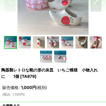
陶器製レトロな靴の形の灰皿 いちご模様 小物入れ
に 1個
[
TA879
]
販売価格
:
1,000
円
(税別)
(
税込
:
1,100
円
)
在庫数 5点