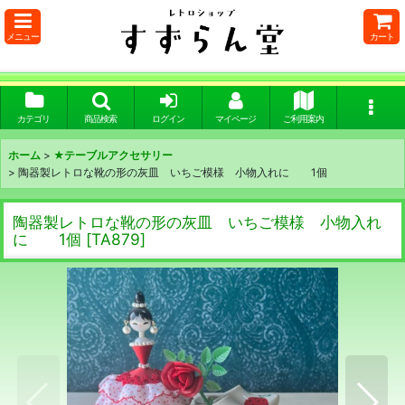
メニュー
カート
カテゴリ
商品検索
ログイン
マイページ
ご利用案内
ホーム
>
★テーブルアクセサリー
>
陶器製レトロな靴の形の灰皿 いちご模様 小物入れに 1個
陶器製レトロな靴の形の灰皿 いちご模様 小物入れ
に 1個
[
TA879
]