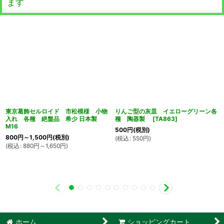
ます
東京葛飾セルロイド 市松模様 小物
りんご型の灰皿 イエローグリーン各
入れ 各種 絶盤品 希少 日本製
種 陶器製
[
TA863
]
M16
500
円
(税別)
800
円
～1,500
円
(税別)
(
税込
:
550
円
)
(
税込
:
880
円
～1,650
円
)
ホーム
ショッピングカート