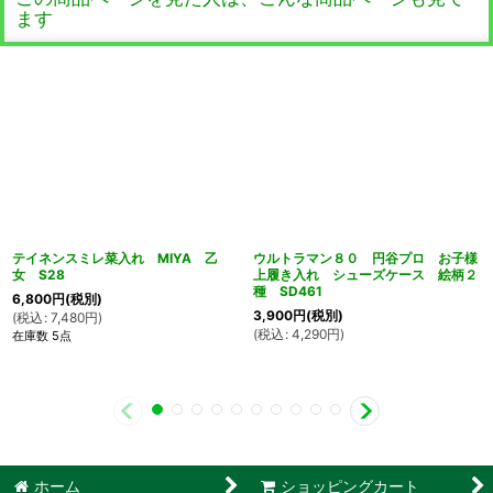
ます
テイネンスミレ菜入れ MIYA 乙
ウルトラマン８０ 円谷プロ お子様
女 S28
上履き入れ シューズケース 絵柄２
種 SD461
6,800
円
(税別)
3,900
円
(税別)
(
税込
:
7,480
円
)
(
税込
:
4,290
円
)
在庫数 5点
ホーム
ショッピングカート