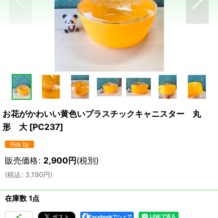
お花がかわいい黄色いプラスチックキャニスター 丸
形 大
[
PC237
]
販売価格
:
2,900
円
(税別)
(
税込
:
3,190
円
)
在庫数 1点
Facebookでシェア