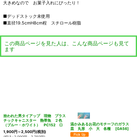
大きめなので お菓子入れにぴったり！
■デッドストック未使用
■直径19.5cmH8cm程 スチロール樹脂
この商品ページを見た人は、こんな商品ページも見て
ます
拾われた男タイアップ 現物 プラス
チックキャニスター 熱帯魚 ２色
温かみあるお花のモチーフのガラス
（ブルー・ホワイト） PC152 □
皿 丸形 小 大 各種
[
GA56
]
1,900
円
～2,500
円
(税別)
(
税込
:
2,090
円
～2,750
円
)