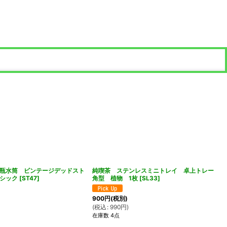
瓶水筒 ビンテージデッドスト
純喫茶 ステンレスミニトレイ 卓上トレー
シック
[
ST47
]
角型 植物 1枚
[
SL33
]
900
円
(税別)
(
税込
:
990
円
)
在庫数 4点