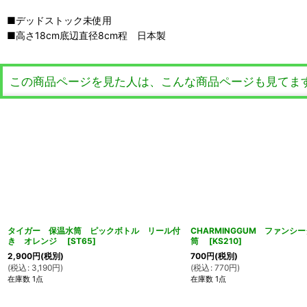
■デッドストック未使用
■高さ18cm底辺直径8cm程 日本製
この商品ページを見た人は、こんな商品ページも見てま
タイガー 保温水筒 ピックボトル リール付
CHARMINGGUM ファンシ
き オレンジ
[
ST65
]
筒
[
KS210
]
2,900
円
(税別)
700
円
(税別)
(
税込
:
3,190
円
)
(
税込
:
770
円
)
在庫数 1点
在庫数 1点