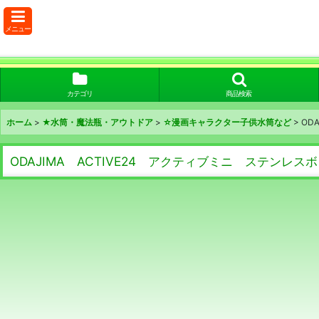
メニュー
カテゴリ
商品検索
ホーム
>
★水筒・魔法瓶・アウトドア
>
☆漫画キャラクター子供水筒など
>
OD
ODAJIMA ACTIVE24 アクティブミニ ステンレス