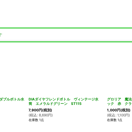
す
ーダブルボトル水
DIAダイヤフレンドボトル ヴィンテージ水
グロリア 魔法
筒 エメラルドグリーン ST115
ック 赤 クラ
7,900
円
(税別)
1,000
円
(税別)
(
税込
:
8,690
円
)
(
税込
:
1,100
円
)
在庫数 1点
在庫数 1点