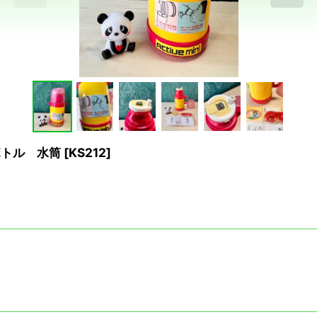
ボトル 水筒
[
KS212
]