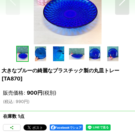
大きなブルーの綺麗なプラスチック製の丸皿トレー
[
TA870
]
販売価格
:
900
円
(税別)
(
税込
:
990
円
)
在庫数 1点
Facebookでシェア