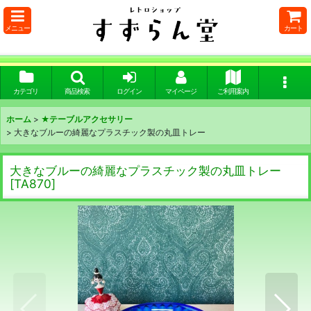
メニュー
カート
カテゴリ
商品検索
ログイン
マイページ
ご利用案内
ホーム
>
★テーブルアクセサリー
>
大きなブルーの綺麗なプラスチック製の丸皿トレー
大きなブルーの綺麗なプラスチック製の丸皿トレー
[
TA870
]