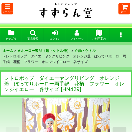
メニュー
カート
カテゴリ
商品検索
ログイン
マイページ
ご利用案内
ホーム
>
★ホーロー製品｛鍋・ケトル他｝
>
☆鍋・ケトル
>
レトロポップ ダイエーヤングリビング オレンジ蓋 ぽってりホーロー両
手鍋 花柄 フラワー オレンジイエロー 各サイズ
レトロポップ ダイエーヤングリビング オレンジ
蓋 ぽってりホーロー両手鍋 花柄 フラワー オレ
ンジイエロー 各サイズ
[
HN429
]