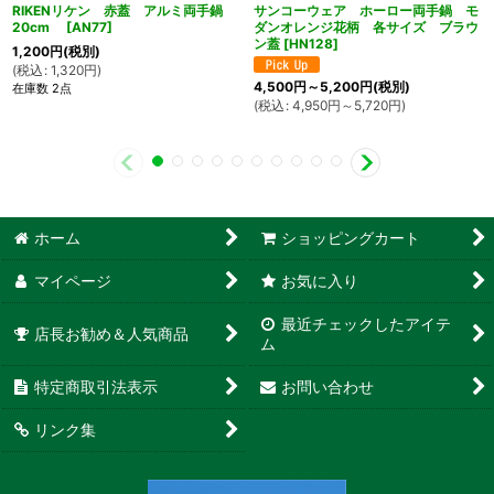
RIKENリケン 赤蓋 アルミ両手鍋
サンコーウェア ホーロー両手鍋 モ
20cm
[
AN77
]
ダンオレンジ花柄 各サイズ ブラウ
ン蓋
[
HN128
]
1,200
円
(税別)
(
税込
:
1,320
円
)
4,500
円
～5,200
円
(税別)
在庫数 2点
(
税込
:
4,950
円
～5,720
円
)
ホーム
ショッピングカート
マイページ
お気に入り
最近チェックしたアイテ
店長お勧め＆人気商品
ム
特定商取引法表示
お問い合わせ
リンク集