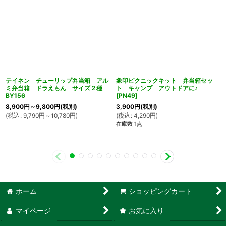
テイネン チューリップ弁当箱 アル
象印ピクニックキット 弁当箱セッ
ミ弁当箱 ドラえもん サイズ２種
ト キャンプ アウトドアに♪
BY156
[
PN49
]
8,900
円
～9,800
円
(税別)
3,900
円
(税別)
(
税込
:
9,790
円
～10,780
円
)
(
税込
:
4,290
円
)
在庫数 1点
ホーム
ショッピングカート
マイページ
お気に入り