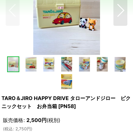
TARO＆JIRO HAPPY DRIVE タローアンドジロー ピク
ニックセット お弁当箱
[
PN58
]
販売価格
:
2,500
円
(税別)
(
税込
:
2,750
円
)