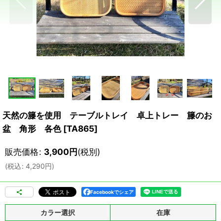
天然の籐を使用 テーブルトレイ 卓上トレー 籐のお
盆 角形 各色
[
TA865
]
販売価格
:
3,900
円
(税別)
(
税込
:
4,290
円
)
Facebookでシェア
カラー選択
在庫