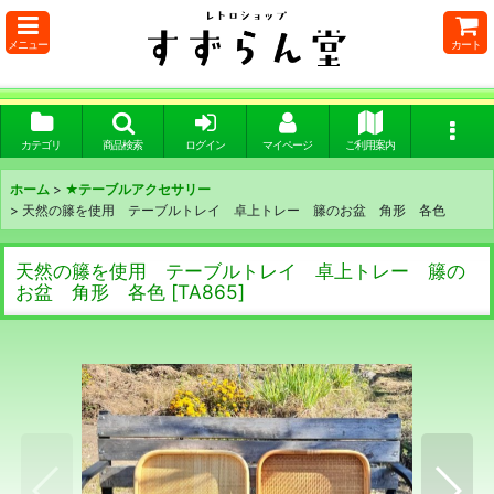
メニュー
カート
カテゴリ
商品検索
ログイン
マイページ
ご利用案内
ホーム
>
★テーブルアクセサリー
>
天然の籐を使用 テーブルトレイ 卓上トレー 籐のお盆 角形 各色
天然の籐を使用 テーブルトレイ 卓上トレー 籐の
お盆 角形 各色
[
TA865
]