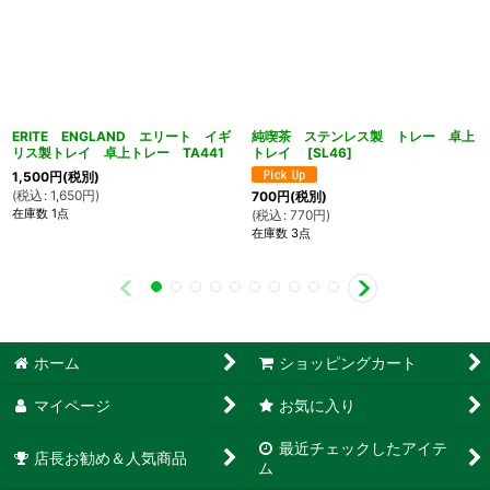
ERITE ENGLAND エリート イギ
純喫茶 ステンレス製 トレー 卓上
リス製トレイ 卓上トレー TA441
トレイ
[
SL46
]
1,500
円
(税別)
(
税込
:
1,650
円
)
700
円
(税別)
在庫数 1点
(
税込
:
770
円
)
在庫数 3点
ホーム
ショッピングカート
マイページ
お気に入り
最近チェックしたアイテ
店長お勧め＆人気商品
ム