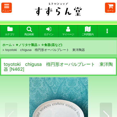
メニュー
カート
カテゴリ
商品検索
ログイン
マイページ
ご利用案内
ホーム
>
★ノリタケ製品
>
☆食器(皿など)
>
toyotoki chigusa 楕円形オーバルプレート 東洋陶器
toyotoki chigusa 楕円形オーバルプレート 東洋陶
器
[
N462
]