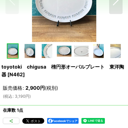
toyotoki chigusa 楕円形オーバルプレート 東洋陶
器
[
N462
]
販売価格
:
2,900
円
(税別)
(
税込
:
3,190
円
)
在庫数 1点
Facebookでシェア