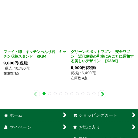
ファイト印 キッチンべんり君 キッ
グリーンのポットワゴン 安全ワゴ
チン収納スタンド KK84
ン 近代建築の和室にみごとに調和す
る美しいデザイン
[
K389
]
9,800
円
(税別)
5,900
円
(税別)
(
税込
:
10,780
円
)
(
税込
:
6,490
円
)
在庫数 1点
在庫数 4点
ホーム
ショッピングカート
マイページ
お気に入り