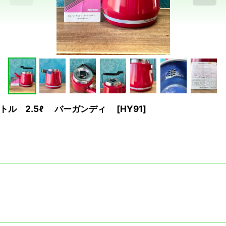
トル 2.5ℓ バーガンディ
[
HY91
]