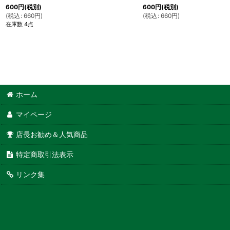
600
円
(税別)
600
円
(税別)
(
税込
:
660
円
)
(
税込
:
660
円
)
在庫数 4点
ホーム
マイページ
店長お勧め＆人気商品
特定商取引法表示
リンク集