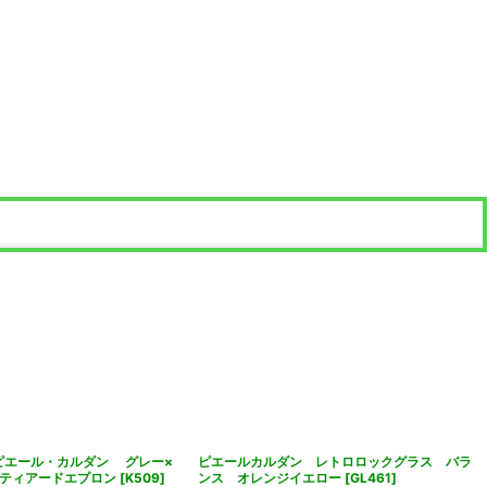
rdinピエール・カルダン グレー×
ピエールカルダン レトロロックグラス バラ
玉ティアードエプロン
[
K509
]
ンス オレンジイエロー
[
GL461
]