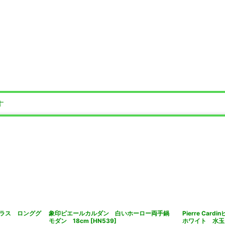
す
ラス ロンググ
象印ピエールカルダン 白いホーロー両手鍋
Pierre Ca
モダン 18cm
[
HN539
]
ホワイト 水