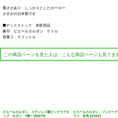
重さがあり しっかりとしたホーロー
さすがの日本製です
■デッドストック 未使用品
象印 ピエールカルダン ケトル
容量２．５リットル
この商品ページを見た人は、こんな商品ページも見てま
ピエールカルダン ステンレス製ビッグマグカ
ピエールカルダン ゾンビーグ
ップ モダン 1個〜
[
MG79
]
ラス 各色
[
G362
]