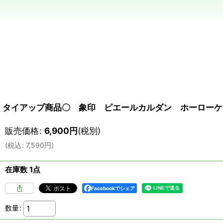
タイアップ商品〇 象印 ピエールカルダン ホーローケ
販売価格
:
6,900
円
(税別)
(
税込
:
7,590
円
)
在庫数 1点
Facebookでシェア
数量
: