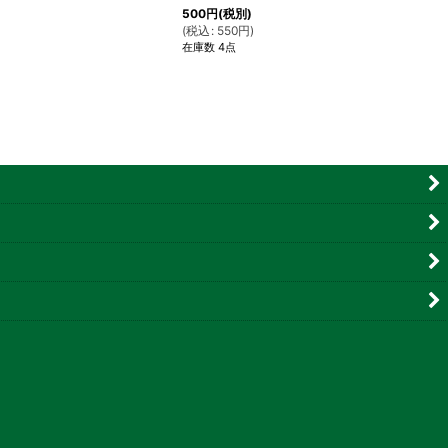
500
円
(税別)
(
税込
:
550
円
)
在庫数 4点