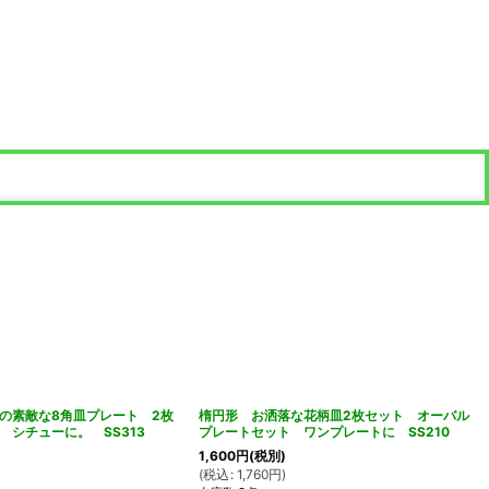
の素敵な8角皿プレート 2枚
楕円形 お洒落な花柄皿2枚セット オーバル
 シチューに。 SS313
プレートセット ワンプレートに SS210
1,600
円
(税別)
(
税込
:
1,760
円
)