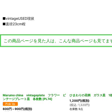
■vintageUSED現状
■直径23cm程
この商品ページを見た人は、こんな商品ページも見てま
Marumo china vintageplate フラワー ビ
ひまわりの花柄 ガラス皿 1枚
ンテージプレート皿 各枚数
[
PL74
]
1,200
円
(税別)
(
税込
:
1,320
円
)
600
円
～900
円
(税別)
在庫数 9点