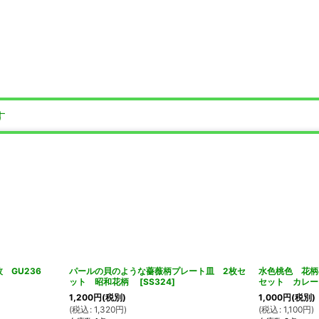
す
 GU236
パールの貝のような薔薇柄プレート皿 2枚セ
水色桃色 花柄
ット 昭和花柄
[
SS324
]
セット カレー
1,200
円
(税別)
1,000
円
(税別)
(
税込
:
1,320
円
)
(
税込
:
1,100
円
)