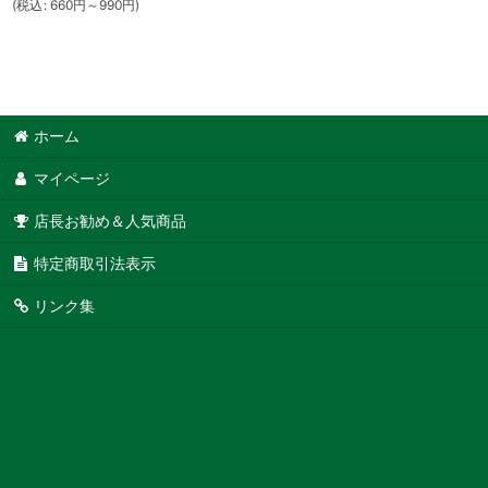
(
税込
:
660
円
～990
円
)
ホーム
マイページ
店長お勧め＆人気商品
特定商取引法表示
リンク集