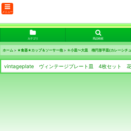
メニュー
カテゴリ
商品検索
ホーム
>
★食器★カップ＆ソーサー他
>
☆小皿〜大皿 楕円形平皿(カレーシチュ
vintageplate ヴィンテージプレート皿 4枚セット 花