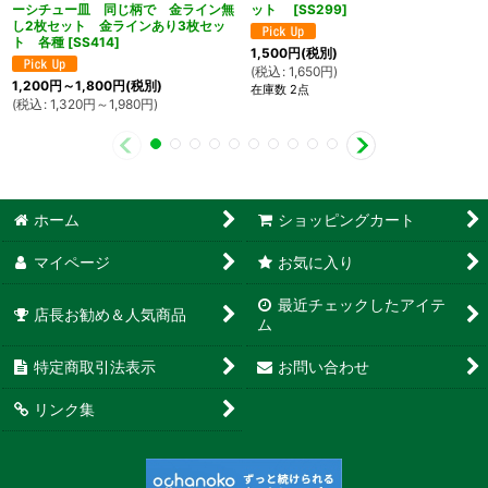
ーシチュー皿 同じ柄で 金ライン無
ット
[
SS299
]
し2枚セット 金ラインあり3枚セッ
ト 各種
[
SS414
]
1,500
円
(税別)
(
税込
:
1,650
円
)
1,200
円
～1,800
円
(税別)
在庫数 2点
(
税込
:
1,320
円
～1,980
円
)
ホーム
ショッピングカート
マイページ
お気に入り
最近チェックしたアイテ
店長お勧め＆人気商品
ム
特定商取引法表示
お問い合わせ
リンク集