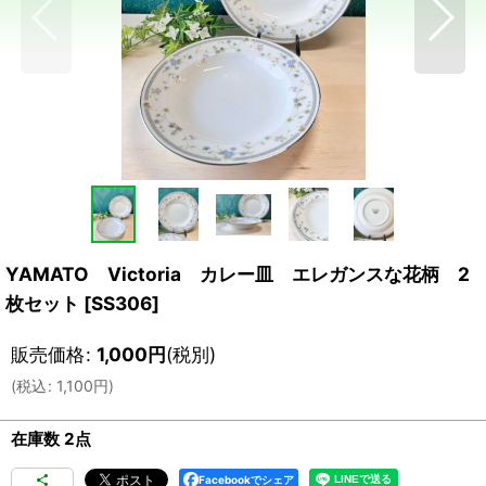
YAMATO Victoria カレー皿 エレガンスな花柄 2
枚セット
[
SS306
]
販売価格
:
1,000
円
(税別)
(
税込
:
1,100
円
)
在庫数 2点
Facebookでシェア