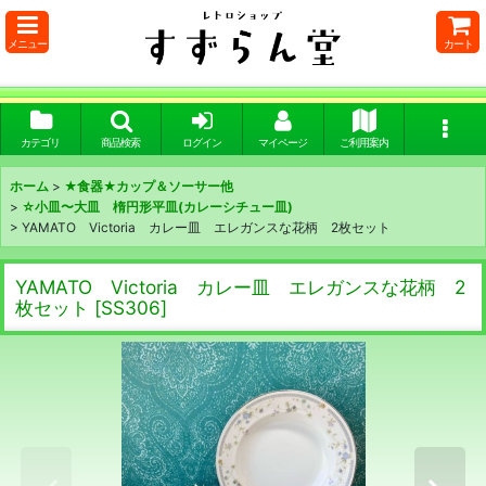
メニュー
カート
カテゴリ
商品検索
ログイン
マイページ
ご利用案内
ホーム
>
★食器★カップ＆ソーサー他
>
☆小皿〜大皿 楕円形平皿(カレーシチュー皿)
>
YAMATO Victoria カレー皿 エレガンスな花柄 2枚セット
YAMATO Victoria カレー皿 エレガンスな花柄 2
枚セット
[
SS306
]