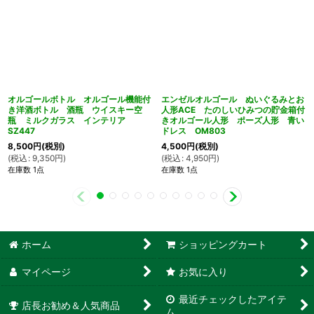
オルゴールボトル オルゴール機能付
エンゼルオルゴール ぬいぐるみとお
き洋酒ボトル 酒瓶 ウイスキー空
人形ACE たのしいひみつの貯金箱付
瓶 ミルクガラス インテリア
きオルゴール人形 ポーズ人形 青い
SZ447
ドレス OM803
8,500
円
(税別)
4,500
円
(税別)
(
税込
:
9,350
円
)
(
税込
:
4,950
円
)
在庫数 1点
在庫数 1点
ホーム
ショッピングカート
マイページ
お気に入り
最近チェックしたアイテ
店長お勧め＆人気商品
ム