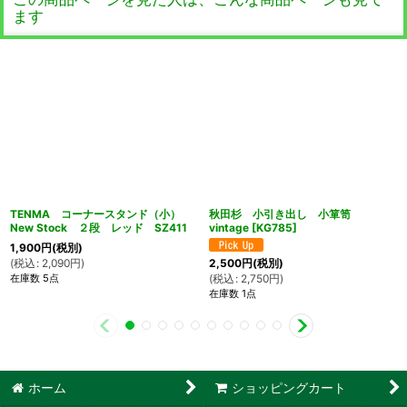
ます
TENMA コーナースタンド（小）
秋田杉 小引き出し 小箪笥
New Stock ２段 レッド SZ411
vintage
[
KG785
]
1,900
円
(税別)
(
税込
:
2,090
円
)
2,500
円
(税別)
在庫数 5点
(
税込
:
2,750
円
)
在庫数 1点
ホーム
ショッピングカート