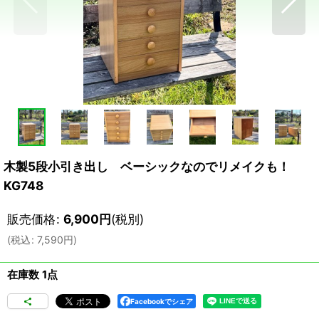
木製5段小引き出し ベーシックなのでリメイクも！
KG748
販売価格
:
6,900
円
(税別)
(
税込
:
7,590
円
)
在庫数 1点
Facebookでシェア