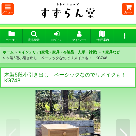
メニュー
カート
カテゴリ
商品検索
ログイン
マイページ
ご利用案内
ホーム
>
★インテリア(家電・家具・布製品・人形・雑貨)
>
☆家具など
>
木製5段小引き出し ベーシックなのでリメイクも！ KG748
木製5段小引き出し ベーシックなのでリメイクも！
KG748