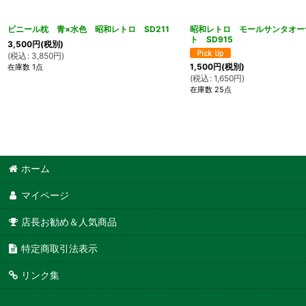
ビニール枕 青×水色 昭和レトロ SD211
昭和レトロ モールサンタオー
ト SD915
3,500
円
(税別)
(
税込
:
3,850
円
)
1,500
円
(税別)
在庫数 1点
(
税込
:
1,650
円
)
在庫数 25点
ホーム
マイページ
店長お勧め＆人気商品
特定商取引法表示
リンク集