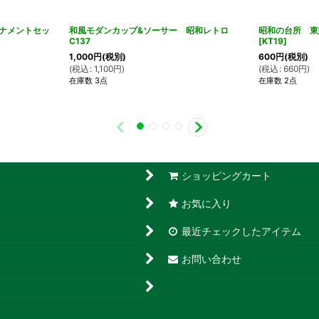
ナメントセッ
和風モダンカップ&ソーサー 昭和レトロ
昭和の台所 東
C137
[
KT19
]
1,000
円
(税別)
600
円
(税別)
(
税込
:
1,100
円
)
(
税込
:
660
円
)
在庫数 3点
在庫数 2点
ショッピングカート
お気に入り
最近チェックしたアイテム
お問い合わせ