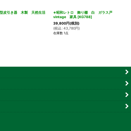
型皮引き器 木製 天然生活
※昭和レトロ 飾り棚 白 ガラス戸
vintage 家具
[
KG788
]
39,800
円
(税別)
(
税込
:
43,780
円
)
在庫数 1点