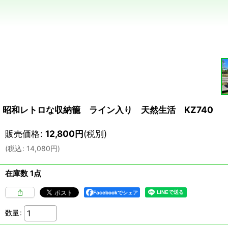
昭和レトロな収納籠 ライン入り 天然生活 KZ740
販売価格
:
12,800
円
(税別)
(
税込
:
14,080
円
)
在庫数 1点
Facebookでシェア
数量
: