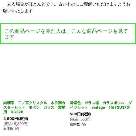
ある場合がほとんどです。古いものにご理解いただけますようお
願いいたします
この商品ページを見た人は、こんな商品ページも見て
ます
純喫茶 二ノ宮クリスタル 木目調カ
薄紫色 ガラス器 ガラスボウル ダ
スターセット モダン ガラス 業務
イヤカット vintage 1個
[
GU373
]
用 DC228
500
円
(税別)
4,900
円
(税別)
(
税込
:
550
円
)
(
税込
:
5,390
円
)
在庫数 2点
在庫数 1点