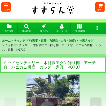
メニュー
カート
カテゴリ
商品検索
ログイン
マイページ
ご利用案内
ホーム
>
★インテリア(家電・家具・布製品・人形・雑貨)
>
☆家具など
>
ミッドセンチュリー 木目調モダン飾り棚 アーチ窓 ハニカム模様 ガラ
ス 家具 KG737
ミッドセンチュリー 木目調モダン飾り棚 アーチ
窓 ハニカム模様 ガラス 家具 KG737