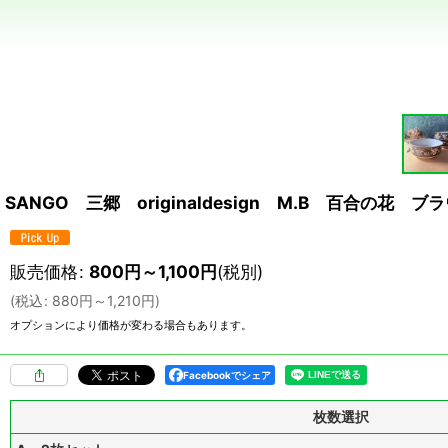
SANGO 三郷 originaldesign M.B 百合の花 
販売価格
:
800
円
～1,100
円
(税別)
(
税込
:
880
円
～1,210
円
)
オプションにより価格が変わる場合もあります。
Facebookでシェア
枚数選択