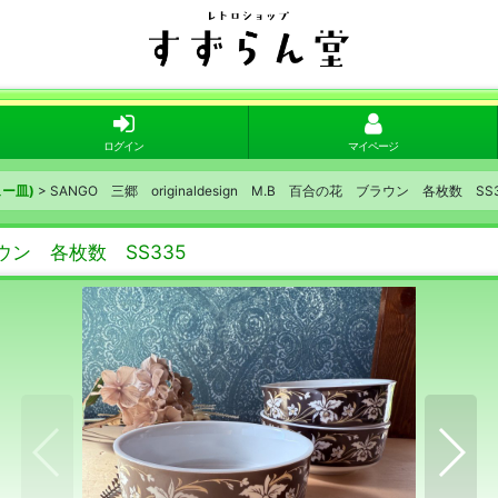
ログイン
マイページ
ー皿)
>
SANGO 三郷 originaldesign M.B 百合の花 ブラウン 各枚数 SS
ブラウン 各枚数 SS335