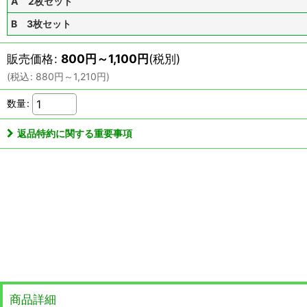
A 2枚セット
B 3枚セット
販売価格
:
800
円
～1,100
円
(税別)
(
税込
:
880
円
～1,210
円
)
数量
:
返品特約に関する重要事項
商品詳細