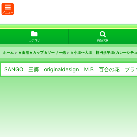
メニュー
カテゴリ
商品検索
ホーム
>
★食器★カップ＆ソーサー他
>
☆小皿〜大皿 楕円形平皿(カレーシチュ
SANGO 三郷 originaldesign M.B 百合の花 