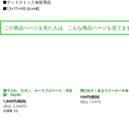
■デッドストック未使用品
■13×11×H5.6cm程
この商品ページを見た人は、こんな商品ページも見てま
菓子入れ モダン オードブルケース 木目
飛び出す！走るスクーター★各色
調 TA291
130
円
(税別)
1,900
円
(税別)
(
税込
:
143
円
)
(
税込
:
2,090
円
)
在庫数 1点