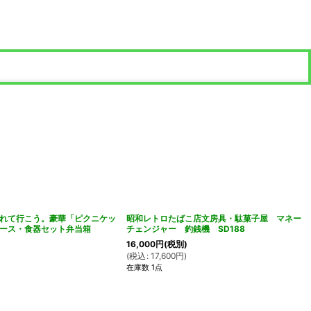
れて行こう。豪華「ピクニケッ
昭和レトロたばこ店文房具・駄菓子屋 マネー
ース・食器セット弁当箱
チェンジャー 釣銭機 SD188
16,000
円
(税別)
(
税込
:
17,600
円
)
在庫数 1点