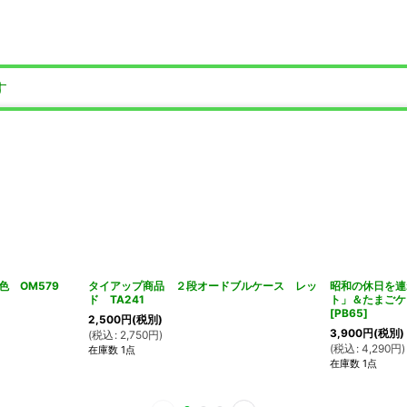
す
 OM579
タイアップ商品 ２段オードブルケース レッ
昭和の休日を連
ド TA241
ト」＆たまごケ
[
PB65
]
2,500
円
(税別)
3,900
円
(税別)
(
税込
:
2,750
円
)
(
税込
:
4,290
円
)
在庫数 1点
在庫数 1点