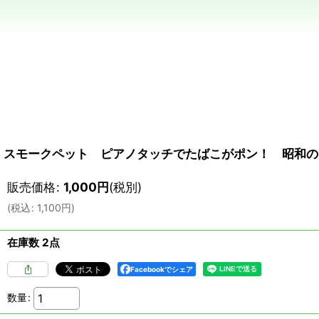
スモークペット ピアノタッチでたばこがポン！ 昭和のタ
販売価格
:
1,000
円
(税別)
(
税込
:
1,100
円
)
在庫数 2点
Facebookでシェア
数量
: