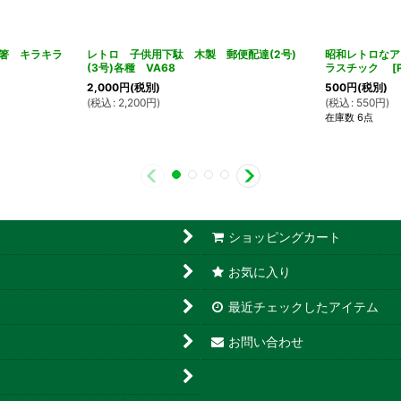
供箸 キラキラ
レトロ 子供用下駄 木製 郵便配達(2号)
昭和レトロなア
(3号)各種 VA68
ラスチック
[
2,000
円
(税別)
500
円
(税別)
(
税込
:
2,200
円
)
(
税込
:
550
円
)
在庫数 6点
ショッピングカート
お気に入り
最近チェックしたアイテム
お問い合わせ