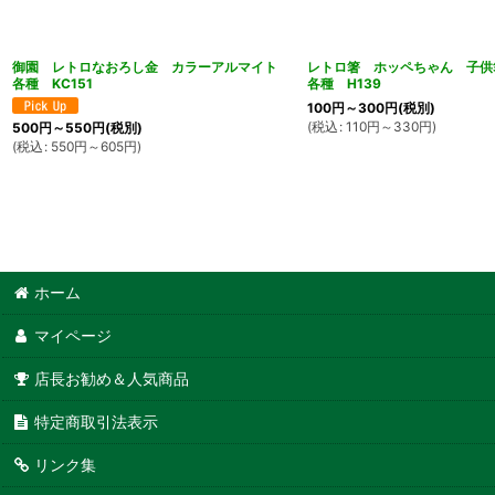
御園 レトロなおろし金 カラーアルマイト
レトロ箸 ホッペちゃん 子
各種 KC151
各種 H139
100
円
～300
円
(税別)
(
税込
:
110
円
～330
円
)
500
円
～550
円
(税別)
(
税込
:
550
円
～605
円
)
ホーム
マイページ
店長お勧め＆人気商品
特定商取引法表示
リンク集