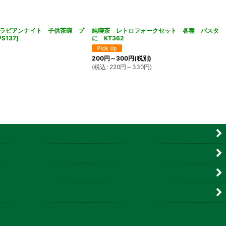
ラビアンナイト 子供茶碗 プ
純喫茶 レトロフォークセット 各種 パスタ
PS137
]
に KT362
200
円
～300
円
(税別)
(
税込
:
220
円
～330
円
)