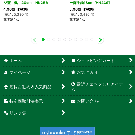
ジ蓋 楓 20cm HN256
ー両手鍋18cm
[
HN439
]
4,900
円
(税別)
5,900
円
(税別)
(
税込
:
5,390
円
)
(
税込
:
6,490
円
)
在庫数 1点
在庫数 1点
ホーム
ショッピングカート
マイページ
お気に入り
最近チェックしたアイテ
店長お勧め＆人気商品
ム
特定商取引法表示
お問い合わせ
リンク集