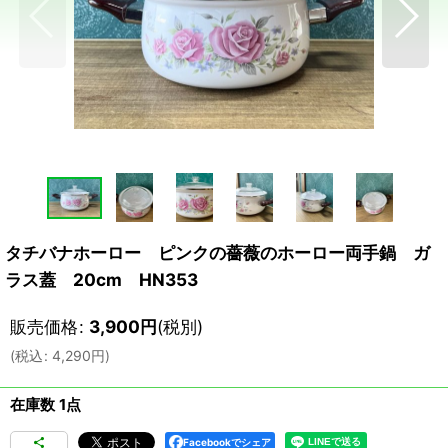
タチバナホーロー ピンクの薔薇のホーロー両手鍋 ガ
ラス蓋 20cm HN353
販売価格
:
3,900
円
(税別)
(
税込
:
4,290
円
)
在庫数 1点
Facebookでシェア