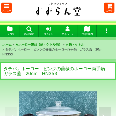
メニュー
カート
カテゴリ
商品検索
ログイン
マイページ
ご利用案内
ホーム
>
★ホーロー製品｛鍋・ケトル他｝
>
☆鍋・ケトル
>
タチバナホーロー ピンクの薔薇のホーロー両手鍋 ガラス蓋 20cm
HN353
タチバナホーロー ピンクの薔薇のホーロー両手鍋
ガラス蓋 20cm HN353