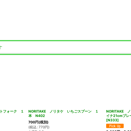
す
ートフォーク １
NORITAKE ノリタケ いちごスプーン １
NORITAKE
本 N402
イナ21cmプ
[
N333
]
700
円
(税別)
(
税込
:
770
円
)