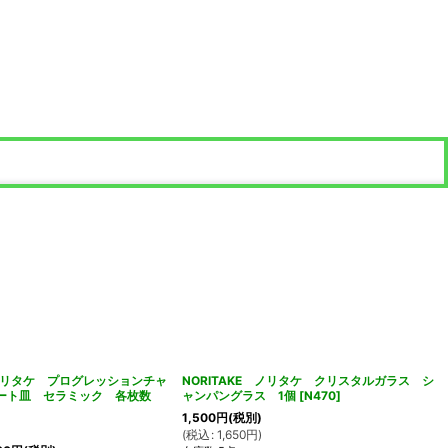
 ノリタケ プログレッションチャ
NORITAKE ノリタケ クリスタルガラス シ
レート皿 セラミック 各枚数
ャンパングラス 1個
[
N470
]
1,500
円
(税別)
(
税込
:
1,650
円
)