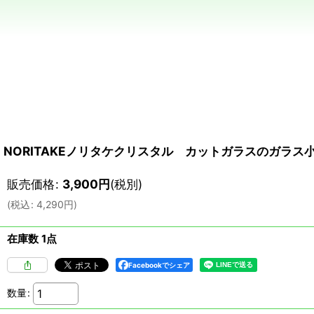
NORITAKEノリタケクリスタル カットガラスのガラス
販売価格
:
3,900
円
(税別)
(
税込
:
4,290
円
)
在庫数 1点
Facebookでシェア
数量
: