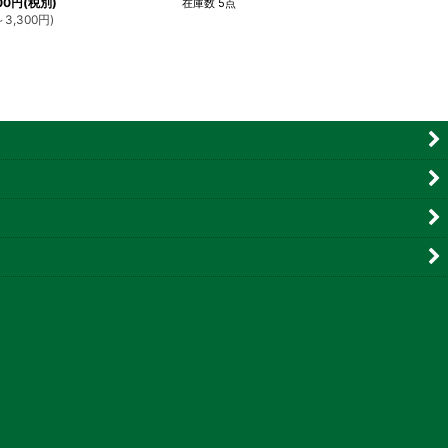
00
円
(税別)
在庫数 5点
～3,300
円
)