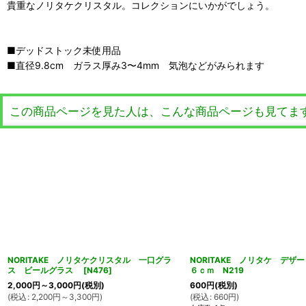
貴重なノリタケクリスタル。コレクションにいかがでしょう。
■デッドストック未使用品
■直径9.8cm ガラス厚み3〜4mm 気泡などがみられます
この商品ページを見た人は、こんな商品ページも見てま
NORITAKE ノリタケクリスタル 一口グラ
NORITAKE ノリタケ デザ
ス ビールグラス
[
N476
]
６ｃｍ N219
2,000
円
～3,000
円
(税別)
600
円
(税別)
(
税込
:
2,200
円
～3,300
円
)
(
税込
:
660
円
)