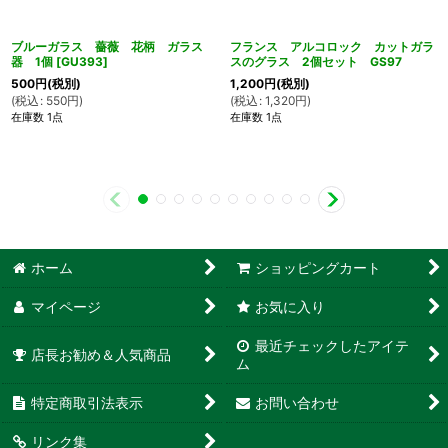
ブルーガラス 薔薇 花柄 ガラス
フランス アルコロック カットガラ
器 1個
[
GU393
]
スのグラス 2個セット GS97
500
円
(税別)
1,200
円
(税別)
(
税込
:
550
円
)
(
税込
:
1,320
円
)
在庫数 1点
在庫数 1点
ホーム
ショッピングカート
マイページ
お気に入り
最近チェックしたアイテ
店長お勧め＆人気商品
ム
特定商取引法表示
お問い合わせ
リンク集