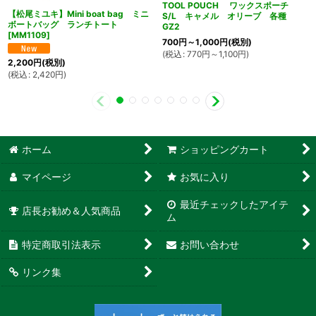
TOOL POUCH ワックスポーチ
【松尾ミユキ】Mini boat bag ミニ
S/L キャメル オリーブ 各種
ボートバッグ ランチトート
GZ2
[
MM1109
]
700
円
～1,000
円
(税別)
(
税込
:
770
円
～1,100
円
)
2,200
円
(税別)
(
税込
:
2,420
円
)
ホーム
ショッピングカート
マイページ
お気に入り
最近チェックしたアイテ
店長お勧め＆人気商品
ム
特定商取引法表示
お問い合わせ
リンク集