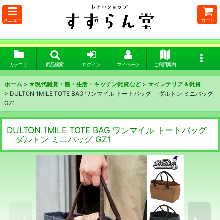
メニュー
カート
カテゴリ
商品検索
ログイン
マイページ
ご利用案内
ホーム
>
★現代雑貨・籠・生活・キッチン雑貨など
>
☆インテリア＆雑貨
>
DULTON 1MILE TOTE BAG ワンマイル トートバッグ ダルトン ミニバッグ
GZ1
DULTON 1MILE TOTE BAG ワンマイル トートバッグ
ダルトン ミニバッグ GZ1