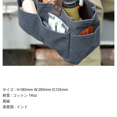
サイズ : H.180mm W.290mm D.125mm
材質 : コットン 14oz
真鍮
原産国 : インド