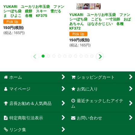
YUKARI ユーカリお年玉袋 ファン
シーぽち袋 鏡餅 スキー 雪だる
YUKARI ユーカリお年玉袋 ファン
ま ひよこ 各種 KF375
シーぽち袋 こども 一寸法師 おば
あちゃん はなさかじじい 各種
150
円
(税別)
KF372
(
税込
:
165
円
)
150
円
(税別)
(
税込
:
165
円
)
ホーム
ショッピングカート
マイページ
お気に入り
最近チェックしたアイテ
店長お勧め＆人気商品
ム
特定商取引法表示
お問い合わせ
リンク集