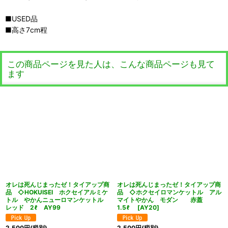
■USED品
■高さ7cm程
この商品ページを見た人は、こんな商品ページも見て
ます
オレは死んじまったゼ！タイアップ商
オレは死んじまったゼ！タイアップ商
品 ◇HOKUISEI ホクセイアルミケ
品 ◇ホクセイロマンケットル アル
トル やかんニューロマンケットル
マイトやかん モダン 赤蓋
レッド 2ℓ AY99
1.5ℓ
[
AY20
]
2,500
円
(税別)
2,500
円
(税別)