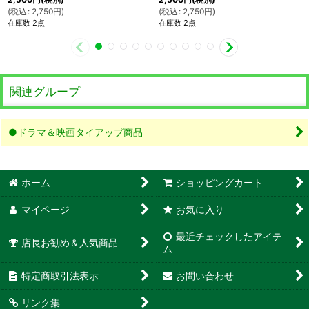
(
税込
:
2,750
円
)
(
税込
:
2,750
円
)
在庫数 2点
在庫数 2点
関連グループ
●ドラマ＆映画タイアップ商品
ホーム
ショッピングカート
マイページ
お気に入り
最近チェックしたアイテ
店長お勧め＆人気商品
ム
特定商取引法表示
お問い合わせ
リンク集