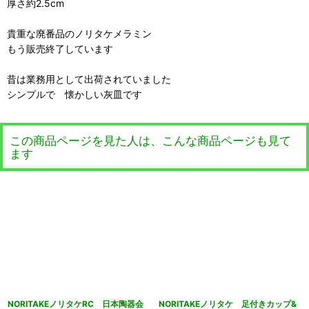
厚さ約2.5cm
貴重な廃番品のノリタケメラミン
もう販売終了しています
昔は業務用として出荷されていました
シンプルで 懐かしい灰皿です
この商品ページを見た人は、こんな商品ページも見て
ます
NORITAKEノリタケRC 日本陶器会
NORITAKEノリタケ 足付きカップ&