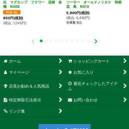
社 マグカップ フラワー 花柄 各
ソーサー オールドノリタケ 和柄
種 N308
花 鳥 N313
5,900
円
(税別)
(
税込
:
6,490
円
)
950
円
(税別)
在庫数 8点
(
税込
:
1,045
円
)
ホーム
ショッピングカート
マイページ
お気に入り
最近チェックしたアイテ
店長お勧め＆人気商品
ム
特定商取引法表示
お問い合わせ
リンク集