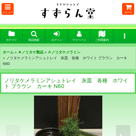
メニュー
カート
カテゴリ
商品検索
ログイン
マイページ
ご利用案内
ホーム
>
★ノリタケ製品
>
☆ノリタケメラミン
>
ノリタケメラミンアシュトレイ 灰皿 各種 ホワイト ブラウン カーキ
N60
ノリタケメラミンアシュトレイ 灰皿 各種 ホワイ
ト ブラウン カーキ N60