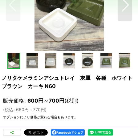
ノリタケメラミンアシュトレイ 灰皿 各種 ホワイト
ブラウン カーキ N60
販売価格
:
600
円
～700
円
(税別)
(
税込
:
660
円
～770
円
)
オプションにより価格が変わる場合もあります。
Facebookでシェア