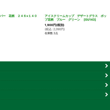
バー 花柄 ２４６×１４０
アイスクリームカップ デザートグラス ポッ
プ花柄 ブルー グリーン
[
GU143
]
1,900
円
(税別)
(
税込
:
2,090
円
)
在庫数 2点