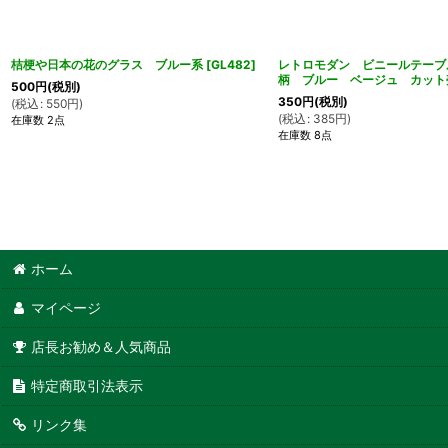
桔梗や日本の花のグラス ブルー系
[
GL482
]
レトロモダン ビニールテーブ
柄 ブルー ベージュ カット売
500
円
(税別)
350
円
(税別)
(
税込
:
550
円
)
(
税込
:
385
円
)
在庫数 2点
在庫数 8点
ホーム
マイページ
店長お勧め＆人気商品
特定商取引法表示
リンク集