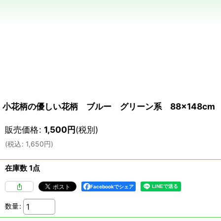
小花柄の優しい花柄 ブルー グリーン系 88×148cm 
販売価格
:
1,500
円
(税別)
(
税込
:
1,650
円
)
在庫数 1点
Facebookでシェア
数量
: