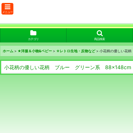
メニュー
カテゴリ
商品検索
ホーム
>
★洋服＆小物&ベビー
>
☆レトロ生地・反物など
>
小花柄の優しい花柄 
小花柄の優しい花柄 ブルー グリーン系 88×148cm 