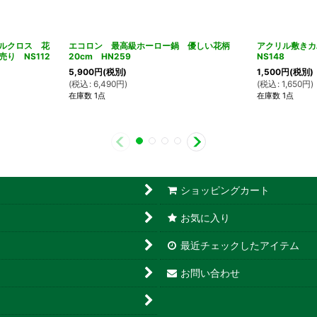
ルクロス 花
エコロン 最高級ホーロー鍋 優しい花柄
アクリル敷きカ
り NS112
20cm HN259
NS148
5,900
円
(税別)
1,500
円
(税別)
(
税込
:
6,490
円
)
(
税込
:
1,650
円
)
在庫数 1点
在庫数 1点
ショッピングカート
お気に入り
最近チェックしたアイテム
お問い合わせ