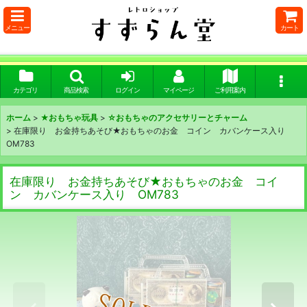
メニュー
カート
カテゴリ
商品検索
ログイン
マイページ
ご利用案内
ホーム
>
★おもちゃ玩具
>
☆おもちゃのアクセサリーとチャーム
>
在庫限り お金持ちあそび★おもちゃのお金 コイン カバンケース入り
OM783
在庫限り お金持ちあそび★おもちゃのお金 コイ
ン カバンケース入り OM783