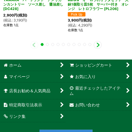
ンカントリー ソース差し 醤油差し
鉢1個取り皿5枚 サーバー付き オレ
[
DC428
]
ンジ レトロフラワー
[
PL206
]
2,900
円
(税別)
(
税込
:
3,190
円
)
3,900
円
(税別)
在庫数 1点
(
税込
:
4,290
円
)
在庫数 1点
ホーム
ショッピングカート
マイページ
お気に入り
最近チェックしたアイテ
店長お勧め＆人気商品
ム
特定商取引法表示
お問い合わせ
リンク集