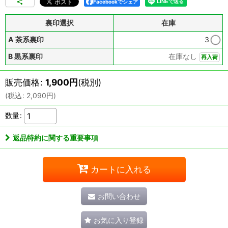
Facebookでシェア
裏印選択
在庫
A 茶系裏印
3
B 黒系裏印
在庫なし
再入荷
販売価格
:
1,900
円
(税別)
(
税込
:
2,090
円
)
数量
:
返品特約に関する重要事項
カートに入れる
お問い合わせ
お気に入り登録