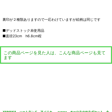
裏印が２種類ありますので一応わけていますが絵柄は同じです
■デッドストック未使用品
■直径23cm h6.8cm程
この商品ページを見た人は、こんな商品ページも見て
ます
YAMAKA ハートランド アメリカ
aurora オーロラのサラダセット 大