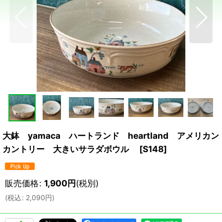
大鉢 yamaca ハートランド heartland アメリカン
カントリー 大きいサラダボウル
[
S148
]
販売価格
:
1,900
円
(税別)
(
税込
:
2,090
円
)