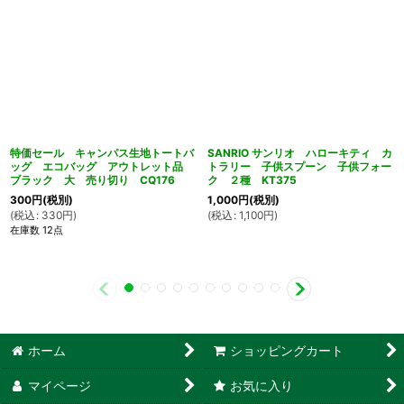
特価セール キャンパス生地トートバ
SANRIO サンリオ ハローキティ カ
ッグ エコバッグ アウトレット品
トラリー 子供スプーン 子供フォー
ブラック 大 売り切り CQ176
ク ２種 KT375
300
円
(税別)
1,000
円
(税別)
(
税込
:
330
円
)
(
税込
:
1,100
円
)
在庫数 12点
ホーム
ショッピングカート
マイページ
お気に入り