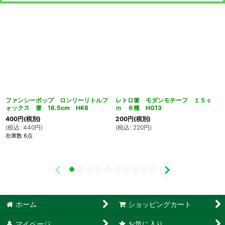
ファンシーポップ ロンリーリトルフ
レトロ箸 モダンモチーフ １５ｃ
ォックス 箸 16.5cm HK8
ｍ ８種 HG13
400
円
(税別)
200
円
(税別)
(
税込
:
440
円
)
(
税込
:
220
円
)
在庫数 6点
ホーム
ショッピングカート
マイページ
お気に入り