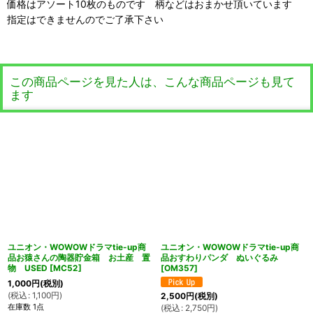
価格はアソート10枚のものです 柄などはおまかせ頂いています
指定はできませんのでご了承下さい
この商品ページを見た人は、こんな商品ページも見て
ます
ユニオン・WOWOWドラマtie-up商
ユニオン・WOWOWドラマtie-up商
品お猿さんの陶器貯金箱 お土産 置
品おすわりパンダ ぬいぐるみ
物 USED
[
MC52
]
[
OM357
]
1,000
円
(税別)
(
税込
:
1,100
円
)
2,500
円
(税別)
在庫数 1点
(
税込
:
2,750
円
)