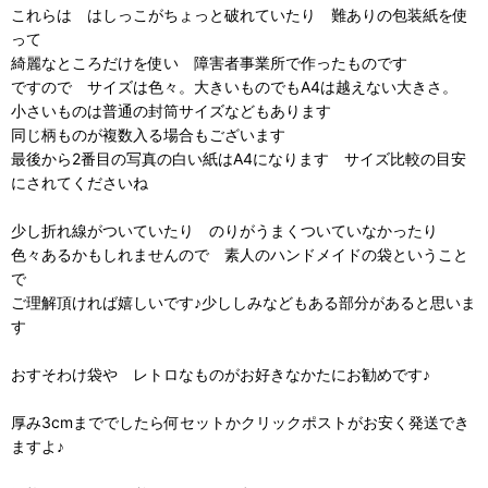
これらは はしっこがちょっと破れていたり 難ありの包装紙を使
って
綺麗なところだけを使い 障害者事業所で作ったものです
ですので サイズは色々。大きいものでもA4は越えない大きさ。
小さいものは普通の封筒サイズなどもあります
同じ柄ものが複数入る場合もございます
最後から2番目の写真の白い紙はA4になります サイズ比較の目安
にされてくださいね
少し折れ線がついていたり のりがうまくついていなかったり
色々あるかもしれませんので 素人のハンドメイドの袋ということ
で
ご理解頂ければ嬉しいです♪少ししみなどもある部分があると思いま
す
おすそわけ袋や レトロなものがお好きなかたにお勧めです♪
厚み3cmまででしたら何セットかクリックポストがお安く発送でき
ますよ♪