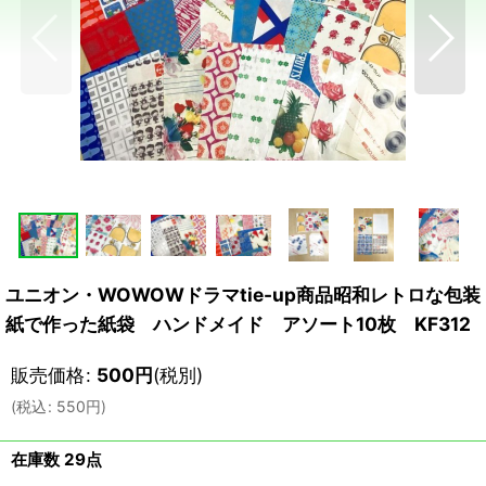
ユニオン・WOWOWドラマtie-up商品昭和レトロな包装
紙で作った紙袋 ハンドメイド アソート10枚 KF312
販売価格
:
500
円
(税別)
(
税込
:
550
円
)
在庫数 29点