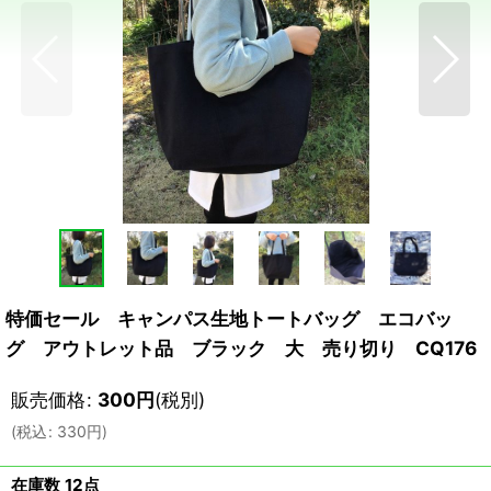
特価セール キャンパス生地トートバッグ エコバッ
グ アウトレット品 ブラック 大 売り切り CQ176
販売価格
:
300
円
(税別)
(
税込
:
330
円
)
在庫数 12点