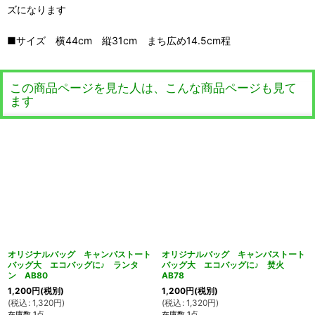
ズになります
■サイズ 横44cm 縦31cm まち広め14.5cm程
この商品ページを見た人は、こんな商品ページも見て
ます
オリジナルバッグ キャンパストート
オリジナルバッグ キャンパストート
バッグ大 エコバッグに♪ ランタ
バッグ大 エコバッグに♪ 焚火
ン AB80
AB78
1,200
円
(税別)
1,200
円
(税別)
(
税込
:
1,320
円
)
(
税込
:
1,320
円
)
在庫数 1点
在庫数 1点