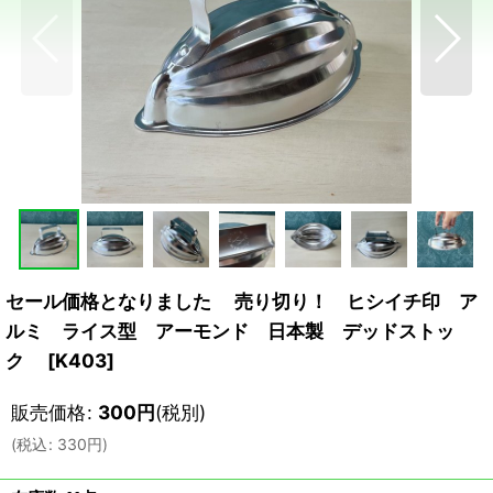
セール価格となりました 売り切り！ ヒシイチ印 ア
ルミ ライス型 アーモンド 日本製 デッドストッ
ク
[
K403
]
販売価格
:
300
円
(税別)
(
税込
:
330
円
)