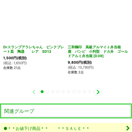
Drスランプアラレちゃん ピンクプレ
三和鶴印 高級アルマイト弁当箱
ート皿 陶器 レア SD13
鹿 バンビ 小判型 ドカ弁 ゴール
ドアルミ弁当箱
[
D39
]
1,500
円
(税別)
9,800
円
(税別)
(
税込
:
1,650
円
)
(
税込
:
10,780
円
)
在庫数 21点
在庫数 2点
関連グループ
●＊＊お値下げ商品＊＊ ＊＊ＳＡＬＥ＊＊