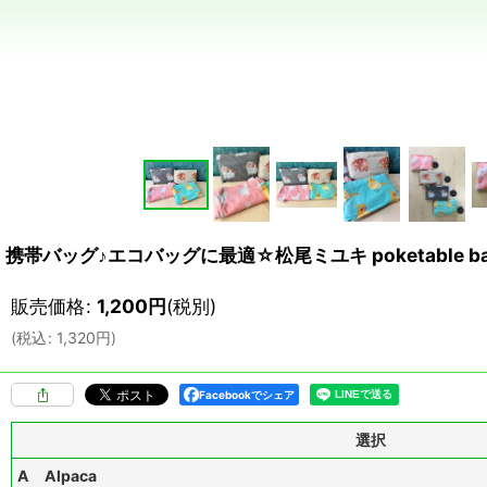
携帯バッグ♪エコバッグに最適☆松尾ミユキ poketable
販売価格
:
1,200
円
(税別)
(
税込
:
1,320
円
)
Facebookでシェア
選択
A Alpaca