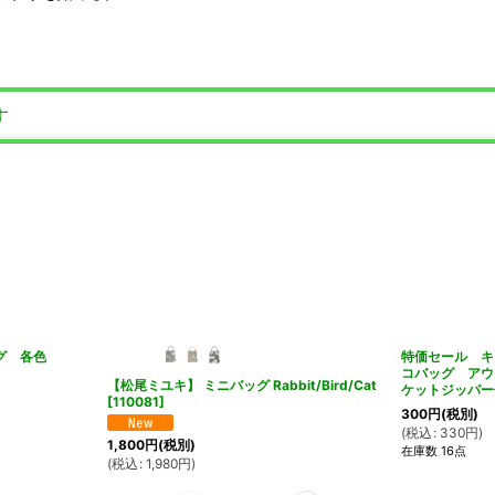
す
バッグ 各色
特価セール キ
コバッグ アウ
【松尾ミユキ】 ミニバッグ Rabbit/Bird/Cat
ケットジッパー
[
110081
]
300
円
(税別)
(
税込
:
330
円
)
1,800
円
(税別)
在庫数 16点
(
税込
:
1,980
円
)