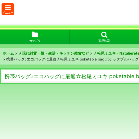
メニュー
カテゴリ
商品検索
ホーム
>
★現代雑貨・籠・生活・キッチン雑貨など
>
☆松尾ミユキ・Nataliere
>
携帯バッグ♪エコバッグに最適☆松尾ミユキ poketable bag ポケッタブルバ
携帯バッグ♪エコバッグに最適☆松尾ミユキ poketabl