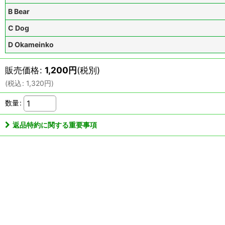
B Bear
C Dog
D Okameinko
販売価格
:
1,200
円
(税別)
(
税込
:
1,320
円
)
数量
:
返品特約に関する重要事項