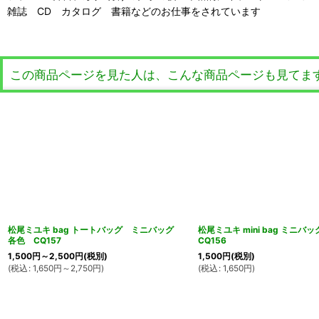
雑誌 CD カタログ 書籍などのお仕事をされています
この商品ページを見た人は、こんな商品ページも見てま
松尾ミユキ bag トートバッグ ミニバッグ
松尾ミユキ mini bag ミニ
各色 CQ157
CQ156
1,500
円
～2,500
円
(税別)
1,500
円
(税別)
(
税込
:
1,650
円
～2,750
円
)
(
税込
:
1,650
円
)