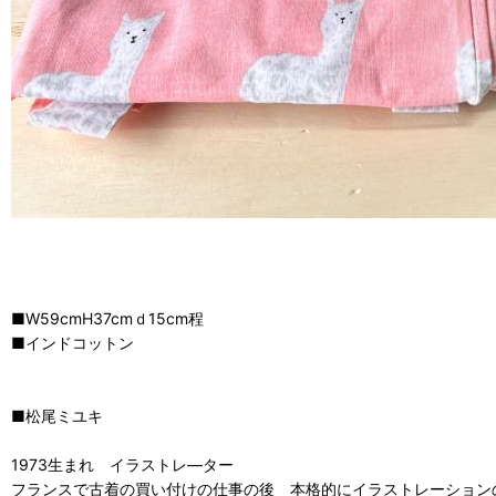
■W59cmH37cmｄ15cm程
■インドコットン
■松尾ミユキ
1973生まれ イラストレ―ター
フランスで古着の買い付けの仕事の後 本格的にイラストレーション