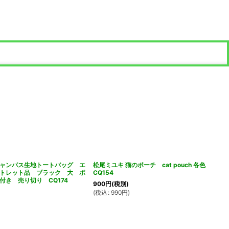
ャンパス生地トートバッグ エ
松尾ミユキ 猫のポーチ cat pouch 各色
トレット品 ブラック 大 ポ
CQ154
付き 売り切り CQ174
900
円
(税別)
(
税込
:
990
円
)