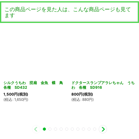
この商品ページを見た人は、こんな商品ページも見て
ます
シルクうちわ 団扇 金魚 蝶 鳥
ドクタースランプアラレちゃん うち
各種 SD432
わ 各種 SD916
1,500
円
(税別)
800
円
(税別)
(
税込
:
1,650
円
)
(
税込
:
880
円
)