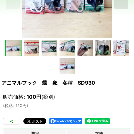
アニマルフック 蝶 象 各種 SD930
販売価格
:
100
円
(税別)
(
税込
:
110
円
)
Facebookでシェア
選択
在庫