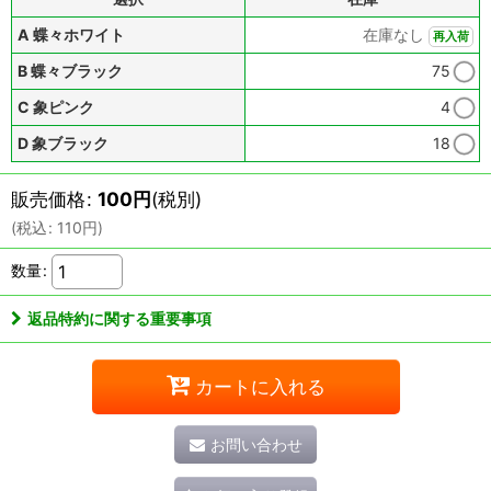
A 蝶々ホワイト
在庫なし
再入荷
B 蝶々ブラック
75
C 象ピンク
4
D 象ブラック
18
販売価格
:
100
円
(税別)
(
税込
:
110
円
)
数量
:
返品特約に関する重要事項
カートに入れる
お問い合わせ