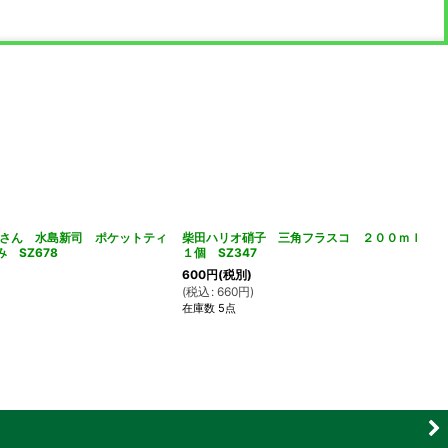
さん 水島新司 ポケットティ
柴田ハリオ硝子 三角フラスコ ２００ｍｌ
 SZ678
１個 SZ347
600
円
(税別)
(
税込
:
660
円
)
在庫数 5点