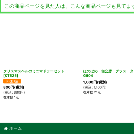
この商品ページを見た人は、こんな商品ページも見てま
クリスマスベルのミニマドラーセット
ほのぼの 佃公彦 グラス 
[
KT525
]
G604
1,000
円
(税別)
(
税込
:
1,100
円
)
800
円
(税別)
在庫数 21点
(
税込
:
880
円
)
在庫数 1点
ホーム