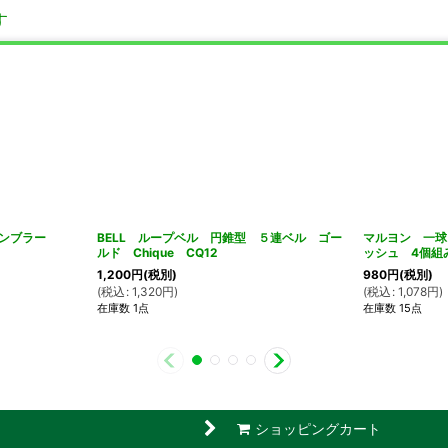
す
タンブラー
BELL ループベル 円錐型 ５連ベル ゴー
マルヨン 一球
ルド Chique CQ12
ッシュ 4個組み
1,200
円
(税別)
980
円
(税別)
(
税込
:
1,320
円
)
(
税込
:
1,078
円
)
在庫数 1点
在庫数 15点
ショッピングカート