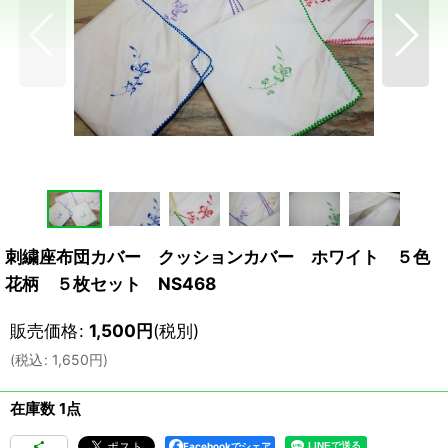
刺繍座布団カバー クッションカバー ホワイト ５色
花柄 ５枚セット NS468
販売価格
:
1,500
円
(税別)
(
税込
:
1,650
円
)
在庫数 1点
Facebookでシェア