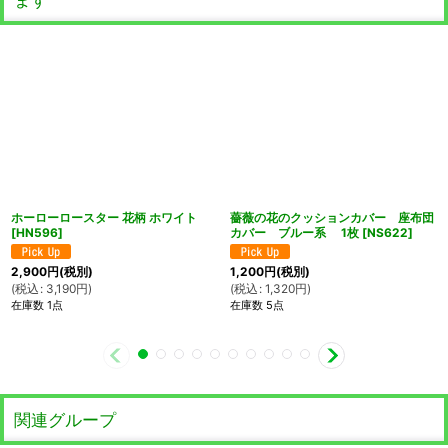
ホーローロースター 花柄 ホワイト
薔薇の花のクッションカバー 座布団
[
HN596
]
カバー ブルー系 1枚
[
NS622
]
2,900
円
(税別)
1,200
円
(税別)
(
税込
:
3,190
円
)
(
税込
:
1,320
円
)
在庫数 1点
在庫数 5点
関連グループ