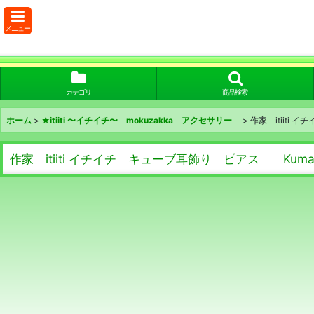
メニュー
カテゴリ
商品検索
ホーム
>
★itiiti 〜イチイチ〜 mokuzakka アクセサリー
>
作家 itiiti 
作家 itiiti イチイチ キューブ耳飾り ピアス Kumamot