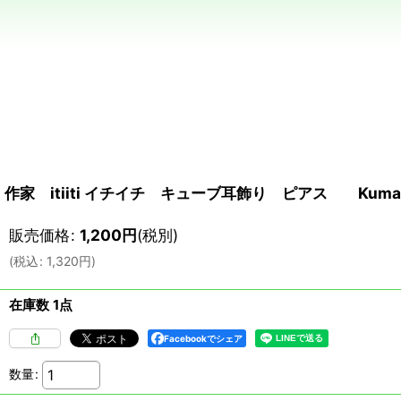
作家 itiiti イチイチ キューブ耳飾り ピアス Kumamot
販売価格
:
1,200
円
(税別)
(
税込
:
1,320
円
)
在庫数 1点
Facebookでシェア
数量
: