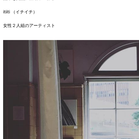
itiiti （イチイチ）
女性２人組のアーティスト