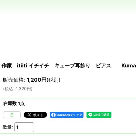
作家 itiiti イチイチ キューブ耳飾り ピアス Kumamot
販売価格
:
1,200
円
(税別)
(
税込
:
1,320
円
)
在庫数 1点
Facebookでシェア
数量
: