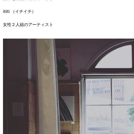
itiiti （イチイチ）
女性２人組のアーティスト