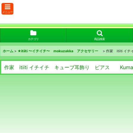
メニュー
カテゴリ
商品検索
ホーム
>
★itiiti 〜イチイチ〜 mokuzakka アクセサリー
>
作家 itiiti 
作家 itiiti イチイチ キューブ耳飾り ピアス Kumamot