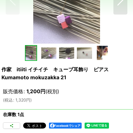
作家 itiiti イチイチ キューブ耳飾り ピアス
Kumamoto mokuzakka 21
販売価格
:
1,200
円
(税別)
(
税込
:
1,320
円
)
在庫数 1点
Facebookでシェア