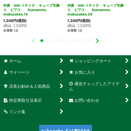
作家 itiiti イチイチ キューブ耳飾
作家 itiiti イチイチ キューブ耳飾
り ピアス Kumamoto
り ピアス Kumamoto
mokuzakka 14
mokuzakka 28
1,200
円
(税別)
1,200
円
(税別)
(
税込
:
1,320
円
)
(
税込
:
1,320
円
)
在庫数 1点
在庫数 1点
ホーム
ショッピングカート
マイページ
お気に入り
最近チェックしたアイテ
店長お勧め＆人気商品
ム
特定商取引法表示
お問い合わせ
リンク集