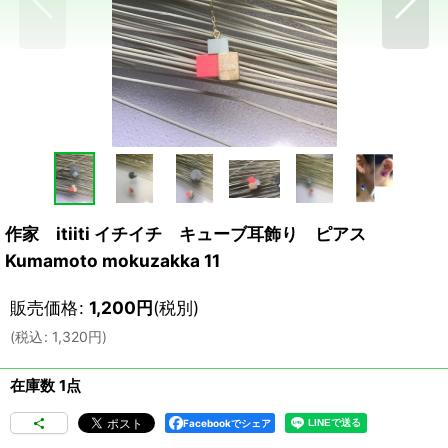
作家 itiiti イチイチ キューブ耳飾り ピアス
Kumamoto mokuzakka 11
販売価格
:
1,200
円
(税別)
(
税込
:
1,320
円
)
在庫数 1点
Facebookでシェア