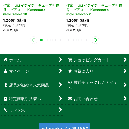
作家 itiiti イチイチ キューブ耳飾
作家 itiiti イチイチ キューブ耳飾
り ピアス Kumamoto
り ピアス Kumamoto
mokuzakka 18
mokuzakka 22
1,200
円
(税別)
1,200
円
(税別)
(
税込
:
1,320
円
)
(
税込
:
1,320
円
)
在庫数 1点
在庫数 1点
ホーム
ショッピングカート
マイページ
お気に入り
最近チェックしたアイテ
店長お勧め＆人気商品
ム
特定商取引法表示
お問い合わせ
リンク集