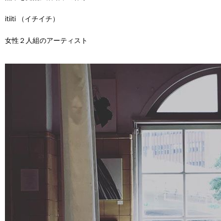
itiiti （イチイチ）
女性２人組のアーティスト