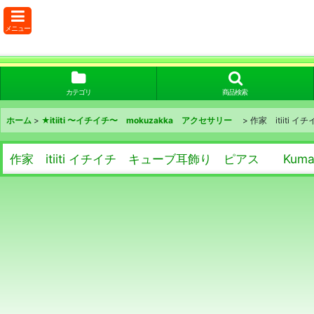
メニュー
カテゴリ
商品検索
ホーム
>
★itiiti 〜イチイチ〜 mokuzakka アクセサリー
>
作家 itiiti 
作家 itiiti イチイチ キューブ耳飾り ピアス Kumamot