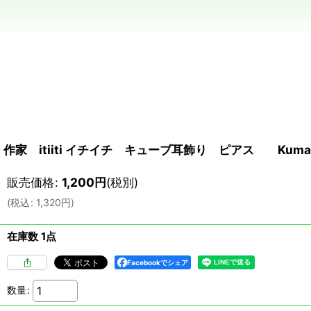
作家 itiiti イチイチ キューブ耳飾り ピアス Kumamot
販売価格
:
1,200
円
(税別)
(
税込
:
1,320
円
)
在庫数 1点
Facebookでシェア
数量
: