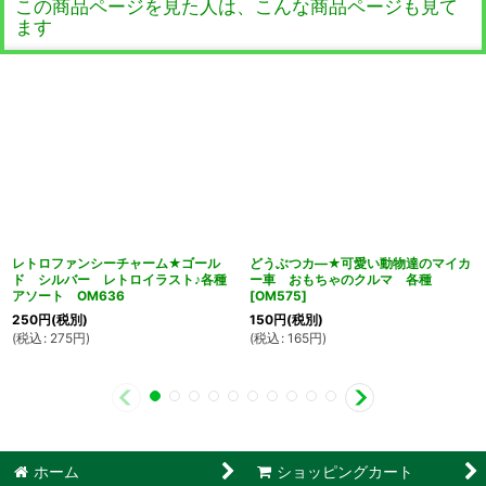
この商品ページを見た人は、こんな商品ページも見て
ます
レトロファンシーチャーム★ゴール
どうぶつカ―★可愛い動物達のマイカ
ド シルバー レトロイラスト♪各種
ー車 おもちゃのクルマ 各種
アソート OM636
[
OM575
]
250
円
(税別)
150
円
(税別)
(
税込
:
275
円
)
(
税込
:
165
円
)
ホーム
ショッピングカート