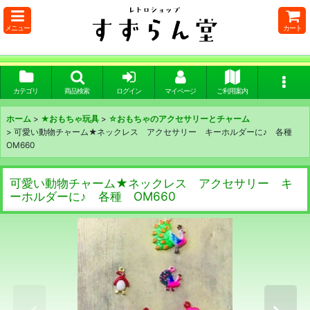
メニュー
カート
カテゴリ
商品検索
ログイン
マイページ
ご利用案内
ホーム
>
★おもちゃ玩具
>
☆おもちゃのアクセサリーとチャーム
>
可愛い動物チャーム★ネックレス アクセサリー キーホルダーに♪ 各種
OM660
可愛い動物チャーム★ネックレス アクセサリー キ
ーホルダーに♪ 各種 OM660