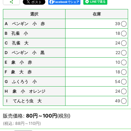
Facebookでシェア
選択
在庫
A ペンギン 小 赤
39
B 孔雀 小
18
C 孔雀 大
24
D ペンギン 小 黒
22
E 象 小 赤
10
F 象 大 赤
18
G ふくろう 小
54
H 象 小 オレンジ
24
Ｉ てんとう虫 大
49
販売価格
:
80
円
～100
円
(税別)
(
税込
:
88
円
～110
円
)