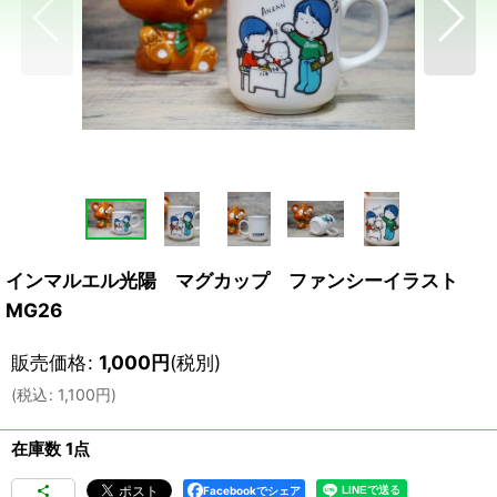
インマルエル光陽 マグカップ ファンシーイラスト
MG26
販売価格
:
1,000
円
(税別)
(
税込
:
1,100
円
)
在庫数 1点
Facebookでシェア