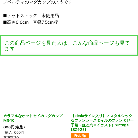
ノベルティのマグカップのようです
■デッドストック 未使用品
■高さ8.8cm 直径7.5cm程
この商品ページを見た人は、こんな商品ページも見て
ます
カラフルなオットセイのマグカップ
【kimieサイン入り】ノスタルジック
MG46
なファンシースタイルのファンタジー
手鏡（虹と汽車イラスト）vintage
600
円
(税別)
[
SZ925
]
(
税込
:
660
円
)
在庫数 1点