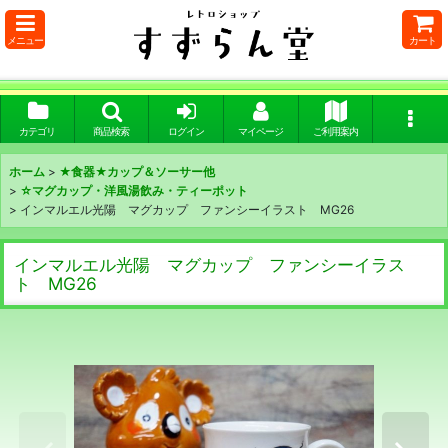
メニュー
カート
カテゴリ
商品検索
ログイン
マイページ
ご利用案内
ホーム
>
★食器★カップ＆ソーサー他
>
☆マグカップ・洋風湯飲み・ティーポット
>
インマルエル光陽 マグカップ ファンシーイラスト MG26
インマルエル光陽 マグカップ ファンシーイラス
ト MG26